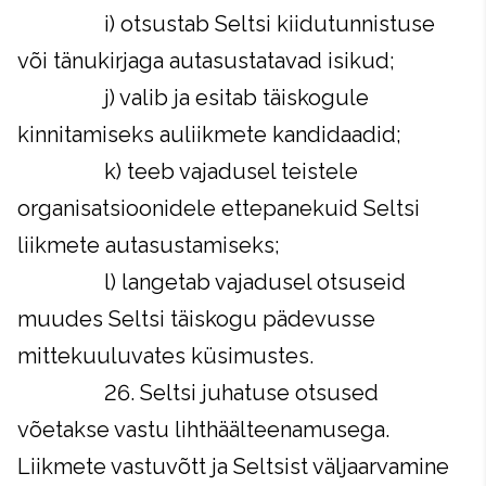
i) otsustab Seltsi kiidutunnistuse
või tänukirjaga autasustatavad isikud;
j) valib ja esitab täiskogule
kinnitamiseks auliikmete kandidaadid;
k) teeb vajadusel teistele
organisatsioonidele ettepanekuid Seltsi
liikmete autasustamiseks;
l) langetab vajadusel otsuseid
muudes Seltsi täiskogu pädevusse
mittekuuluvates küsimustes.
26. Seltsi juhatuse otsused
võetakse vastu lihthäälteenamusega.
Liikmete vastuvõtt ja Seltsist väljaarvamine