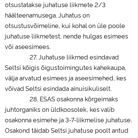
otsustatakse juhatuse liikmete 2/3
häälteenamusega. Juhatus on
otsustusvõimeline, kui kohal on üle poole
juhatuse liikmetest, nende hulgas esimees
või aseesimees.
27. Juhatuse liikmed esindavad
Seltsi kõigis õigustoimingutes kahekaupa,
välja arvatud esimees ja aseesimehed, kes
võivad Seltsi esindada ainuisikuliselt.
28. ESAS osakonna kõrgeimaks
juhtorganiks on üldkoosolek, kes valib
osakonna esimehe ja 3-7-liikmelise juhatuse.
Osakond täidab Seltsi juhatuse poolt antud