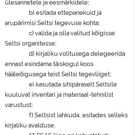
ülesannetele ja eesmärkidele;
b) esitada ettepanekuid ja
arupärimisi Seltsi tegevuse kohta;
c) valida ja olla valitud kõigisse
Seltsi organitesse;
d) kirjaliku volitusega delegeerida
ennast esindama täiskogul koos
hääleõigusega teist Seltsi tegevliiget;
e) kasutada sihipäraselt Seltsile
kuuluvat inventari ja materiaal-tehnilist
varustust;
f) Seltsist lahkuda, esitades selleks
kirjaliku avalduse.