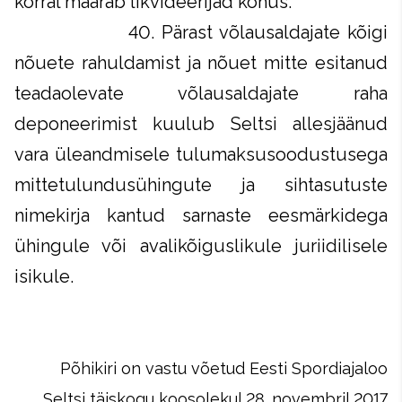
korral määrab likvideerijad kohus.
40. Pärast võlausaldajate kõigi
nõuete rahuldamist ja nõuet mitte esitanud
teadaolevate võlausaldajate raha
deponeerimist kuulub Seltsi allesjäänud
vara üleandmisele tulumaksusoodustusega
mittetulundusühingute ja sihtasutuste
nimekirja kantud sarnaste eesmärkidega
ühingule või avalikõiguslikule juriidilisele
isikule.
Põhikiri on vastu võetud Eesti Spordiajaloo
Seltsi täiskogu koosolekul 28. novembril 2017