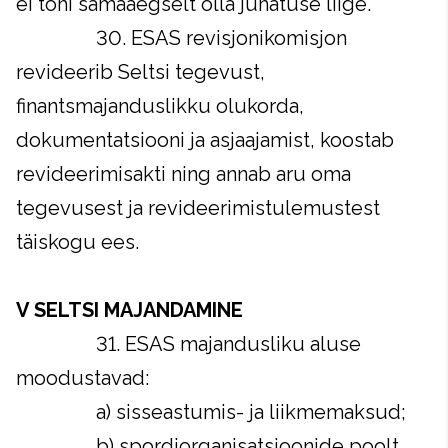
ei tohi samaaegselt olla juhatuse liige.
30. ESAS revisjonikomisjon
revideerib Seltsi tegevust,
finantsmajanduslikku olukorda,
dokumentatsiooni ja asjaajamist, koostab
revideerimisakti ning annab aru oma
tegevusest ja revideerimistulemustest
täiskogu ees.
V SELTSI MAJANDAMINE
31. ESAS majandusliku aluse
moodustavad:
a) sisseastumis- ja liikmemaksud;
b) spordiorganisatsioonide poolt