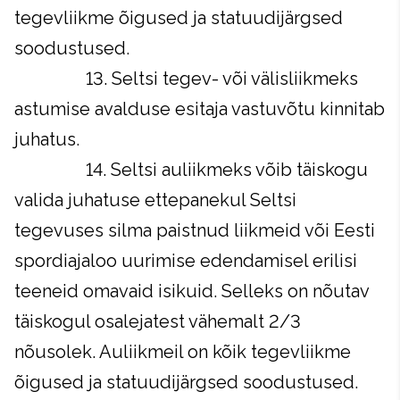
tegevliikme õigused ja statuudijärgsed
soodustused.
13. Seltsi tegev- või välisliikmeks
astumise avalduse esitaja vastuvõtu kinnitab
juhatus.
14. Seltsi auliikmeks võib täiskogu
valida juhatuse ettepanekul Seltsi
tegevuses silma paistnud liikmeid või Eesti
spordiajaloo uurimise edendamisel erilisi
teeneid omavaid isikuid. Selleks on nõutav
täiskogul osalejatest vähemalt 2/3
nõusolek. Auliikmeil on kõik tegevliikme
õigused ja statuudijärgsed soodustused.