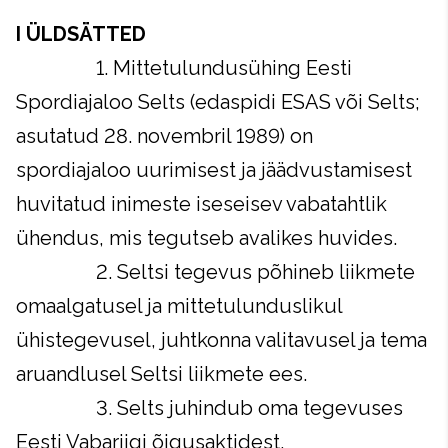
I ÜLDSÄTTED
1. Mittetulundusühing Eesti
Spordiajaloo Selts (edaspidi ESAS või Selts;
asutatud 28. novembril 1989) on
spordiajaloo uurimisest ja jäädvustamisest
huvitatud inimeste iseseisev vabatahtlik
ühendus, mis tegutseb avalikes huvides.
2. Seltsi tegevus põhineb liikmete
omaalgatusel ja mittetulunduslikul
ühistegevusel, juhtkonna valitavusel ja tema
aruandlusel Seltsi liikmete ees.
3. Selts juhindub oma tegevuses
Eesti Vabariigi õigusaktidest,