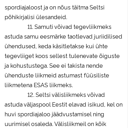
spordiajaloost ja on nõus täitma Seltsi
põhikirjalisi ülesandeid.
11. Samuti võivad tegevliikmeks
astuda samu eesmärke taotlevad juriidilised
ühendused, keda käsitletakse kui ühte
tegevliiget koos sellest tulenevate õiguste
ja kohustustega. See ei takista nende
ühenduste liikmeid astumast füüsiliste
liikmetena ESAS liikmeks.
12. Seltsi välisliikmeks võivad
astuda väljaspool Eestit elavad isikud, kel on
huvi spordiajaloo jäädvustamisel ning
uurimisel osaleda. Välisliikmeil on kõik