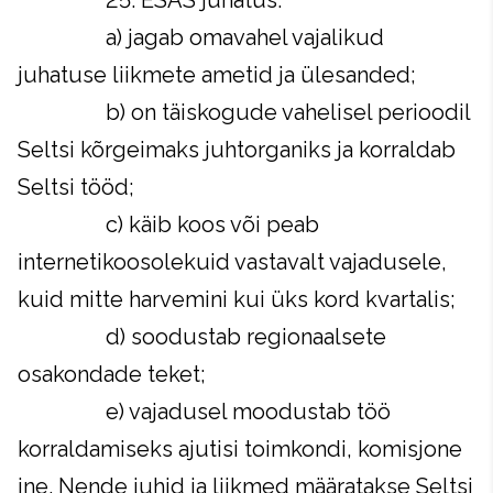
25. ESAS juhatus:
a) jagab omavahel vajalikud
juhatuse liikmete ametid ja ülesanded;
b) on täiskogude vahelisel perioodil
Seltsi kõrgeimaks juhtorganiks ja korraldab
Seltsi tööd;
c) käib koos või peab
internetikoosolekuid vastavalt vajadusele,
kuid mitte harvemini kui üks kord kvartalis;
d) soodustab regionaalsete
osakondade teket;
e) vajadusel moodustab töö
korraldamiseks ajutisi toimkondi, komisjone
jne. Nende juhid ja liikmed määratakse Seltsi