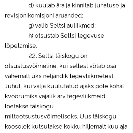
d) kuulab ära ja kinnitab juhatuse ja
revisjonikomisjoni aruanded;
g) valib Seltsi auliikmed;
h) otsustab Seltsi tegevuse
lõpetamise.
22. Seltsi täiskogu on
otsustusvõimeline, kui sellest võtab osa
vähemalt üks neljandik tegevliikmetest.
Juhul, kui välja kuulutatud ajaks pole kohal
kvoorumiks vajalik arv tegevliikmeid,
loetakse täiskogu
mitteotsustusvõimeliseks. Uus täiskogu
koosolek kutsutakse kokku hiljemalt kuu aja