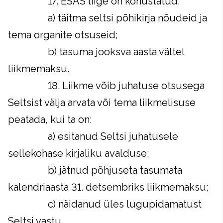
17. ESAS liige on kohustatud:
a) täitma seltsi põhikirja nõudeid ja
tema organite otsuseid;
b) tasuma jooksva aasta vältel
liikmemaksu.
18. Liikme võib juhatuse otsusega
Seltsist välja arvata või tema liikmelisuse
peatada, kui ta on:
a) esitanud Seltsi juhatusele
sellekohase kirjaliku avalduse;
b) jätnud põhjuseta tasumata
kalendriaasta 31. detsembriks liikmemaksu;
c) näidanud üles lugupidamatust
Seltsi vastu.