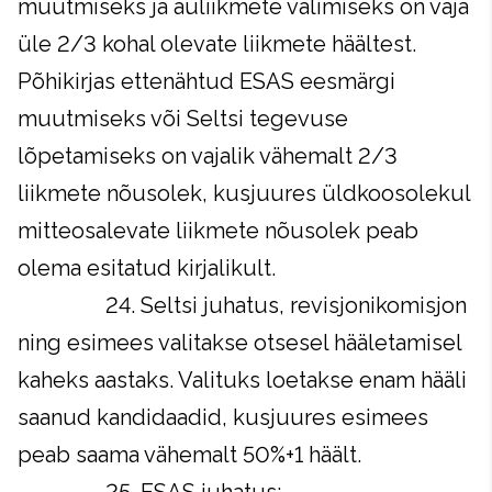
muutmiseks ja auliikmete valimiseks on vaja
üle 2/3 kohal olevate liikmete häältest.
Põhikirjas ettenähtud ESAS eesmärgi
muutmiseks või Seltsi tegevuse
lõpetamiseks on vajalik vähemalt 2/3
liikmete nõusolek, kusjuures üldkoosolekul
mitteosalevate liikmete nõusolek peab
olema esitatud kirjalikult.
24. Seltsi juhatus, revisjonikomisjon
ning esimees valitakse otsesel hääletamisel
kaheks aastaks. Valituks loetakse enam hääli
saanud kandidaadid, kusjuures esimees
peab saama vähemalt 50%+1 häält.