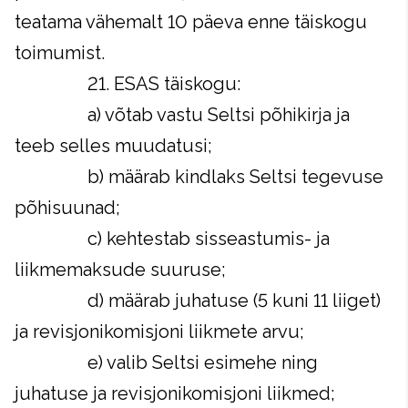
teatama vähemalt 10 päeva enne täiskogu
toimumist.
21. ESAS täiskogu:
a) võtab vastu Seltsi põhikirja ja
teeb selles muudatusi;
b) määrab kindlaks Seltsi tegevuse
põhisuunad;
c) kehtestab sisseastumis- ja
liikmemaksude suuruse;
d) määrab juhatuse (5 kuni 11 liiget)
ja revisjonikomisjoni liikmete arvu;
e) valib Seltsi esimehe ning
juhatuse ja revisjonikomisjoni liikmed;