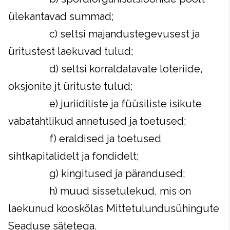
ülekantavad summad;
c) seltsi majandustegevusest ja
üritustest laekuvad tulud;
d) seltsi korraldatavate loteriide,
oksjonite jt ürituste tulud;
e) juriidiliste ja füüsiliste isikute
vabatahtlikud annetused ja toetused;
f) eraldised ja toetused
sihtkapitalidelt ja fondidelt;
g) kingitused ja pärandused;
h) muud sissetulekud, mis on
laekunud kooskõlas Mittetulundusühingute
Seaduse sätetega.