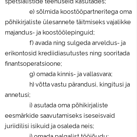
spetsialistide teenuseid kasutades;
e) sõlmida koostööpartneritega oma
põhikirjaliste ülesannete täitmiseks vajalikke
majandus- ja koostöölepinguid;
f) avada ning sulgeda arveldus- ja
erikontosid krediidiasutustes ning sooritada
finantsoperatsioone;
g) omada kinnis- ja vallasvara;
h) võtta vastu pärandusi, kingitusi ja
annetusi;
i) asutada oma põhikirjaliste
eesmärkide saavutamiseks iseseisvaid
juriidilisi isikuid ja osaleda neis;
j) omada palgalist tööjõudu;