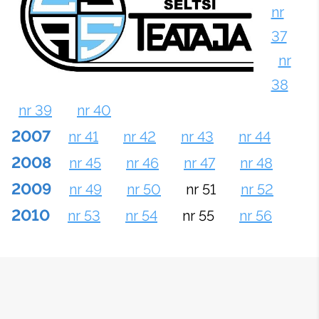
nr
37
nr
38
nr 39
nr 40
2007
nr 41
nr 42
nr 43
nr 44
2008
nr 45
nr 46
nr 47
nr 48
2009
nr 49
nr 50
nr 51
nr 52
2010
nr 53
nr 54
nr 55
nr 56