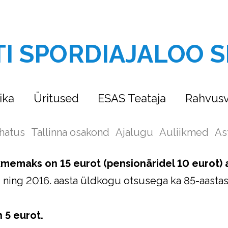
TI SPORDIAJALOO S
ika
Üritused
ESAS Teataja
Rahvusv
hatus
Tallinna osakond
Ajalugu
Auliikmed
As
ikmemaks on 15 eurot (pensionäridel 10 eurot) 
d ning 2016. aasta üldkogu otsusega ka 85-aastas
 5 eurot.