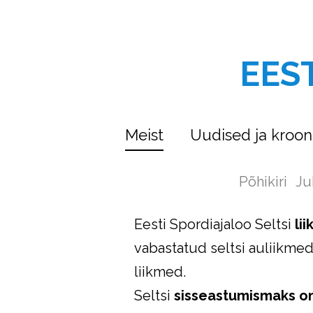
EES
Meist
Uudised ja kroon
Põhikiri
Ju
Eesti Spordiajaloo Seltsi
li
vabastatud seltsi auliikme
liikmed.
Seltsi
sisseastumismaks on