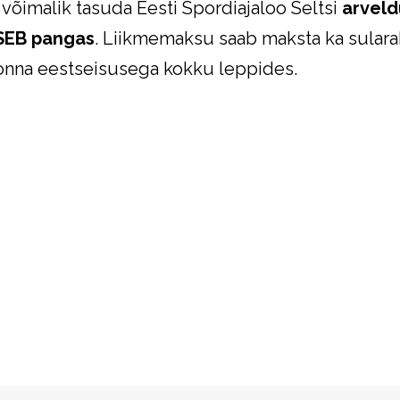
 võimalik tasuda Eesti Spordiajaloo Seltsi
arveld
SEB pangas
. Liikmemaksu saab maksta ka sularah
akonna eestseisusega kokku leppides.