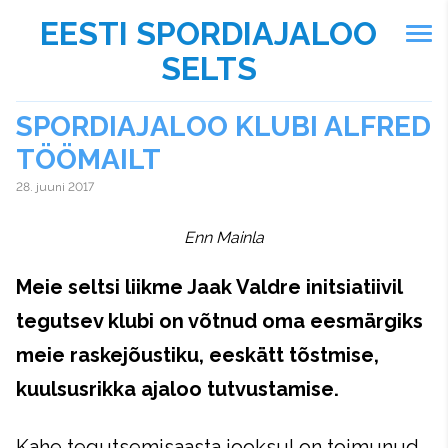
EESTI SPORDIAJALOO
SELTS
SPORDIAJALOO KLUBI ALFRED
TÖÖMAILT
28. juuni 2017
Enn Mainla
Meie seltsi liikme Jaak Valdre initsiatiivil
tegutsev klubi on võtnud oma eesmärgiks
meie raskejõustiku, eeskätt tõstmise,
kuulsusrikka ajaloo tutvustamise.
Kahe tegutsemisaasta jooksul on toimunud