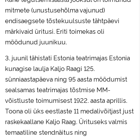
mitmete (unustusehõlma vajunud)
endisaegsete tõstekuulsuste tähtpäevi
märkivaid üritusi. Eriti toimekas oli
möödunud juunikuu.
3. juunil tähistati Estonia teatrimajas Estonia
kunagise laulja Kaljo Raagi 125.
sünniaastapäeva ning 95 aasta möödumist
sealsamas teatrimajas tõstmise MM-
võistluste toimumisest 1922. aasta aprillis.
Toona oli üks eestlaste 11 medalivõitjast just
raskekaallane Kaljo Raag. Ürituseks valmis
temaatiline stendnäitus ning