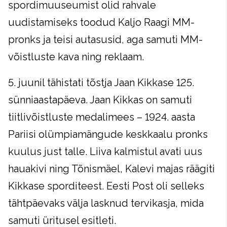
spordimuuseumist olid rahvale
uudistamiseks toodud Kaljo Raagi MM-
pronks ja teisi autasusid, aga samuti MM-
võistluste kava ning reklaam.
5. juunil tähistati tõstja Jaan Kikkase 125.
sünniaastapäeva. Jaan Kikkas on samuti
tiitlivõistluste medalimees – 1924. aasta
Pariisi olümpiamängude keskkaalu pronks
kuulus just talle. Liiva kalmistul avati uus
hauakivi ning Tõnismäel, Kalevi majas räägiti
Kikkase sporditeest. Eesti Post oli selleks
tähtpäevaks välja lasknud tervikasja, mida
samuti üritusel esitleti.