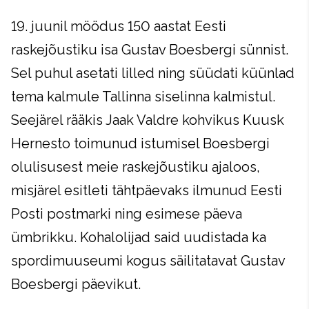
19. juunil möödus 150 aastat Eesti
raskejõustiku isa Gustav Boesbergi sünnist.
Sel puhul asetati lilled ning süüdati küünlad
tema kalmule Tallinna siselinna kalmistul.
Seejärel rääkis Jaak Valdre kohvikus Kuusk
Hernesto toimunud istumisel Boesbergi
olulisusest meie raskejõustiku ajaloos,
misjärel esitleti tähtpäevaks ilmunud Eesti
Posti postmarki ning esimese päeva
ümbrikku. Kohalolijad said uudistada ka
spordimuuseumi kogus säilitatavat Gustav
Boesbergi päevikut.