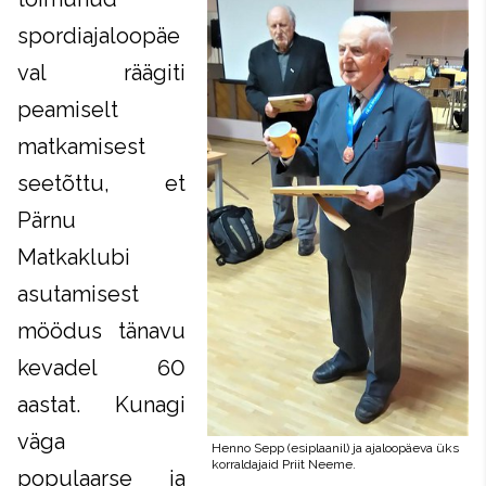
spordiajaloopäe
val räägiti
peamiselt
matkamisest
seetõttu, et
Pärnu
Matkaklubi
asutamisest
möödus tänavu
kevadel 60
aastat. Kunagi
väga
populaarse ja