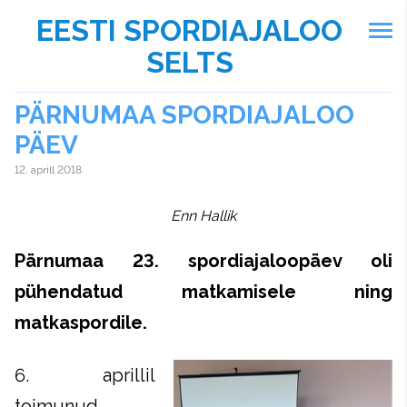
EESTI SPORDIAJALOO
SELTS
PÄRNUMAA SPORDIAJALOO
PÄEV
12. aprill 2018
Enn Hallik
Pärnumaa 23. spordiajaloopäev oli
pühendatud matkamisele ning
matkaspordile.
6. aprillil
toimunud