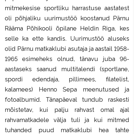
mitmekesise sportliku harrastuse aastatest
oli põhjaliku uurimustöö koostanud Pärnu
Rääma Põhikooli õpilane Heldin Riga, kes
selle ka ette kandis. Uurimustöö aluseks
olid Pärnu matkaklubi asutaja ja aastail 1958-
1965 esimeheks olnud, tänavu juba 96-
aastaseks saanud multitalendi (sportlane,
spordi edendaja, pillimees, filatelist,
kalamees) Henno Sepa meenutused ja
fotoalbumid. Tänapäeval tundub raskesti
mõistetav, kui palju rahvast omal ajal
rahvamatkadele välja tuli ja kui mitmed
tuhanded puud matkaklubi hea tahte