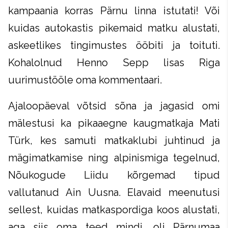
kampaania korras Pärnu linna istutati! Või
kuidas autokastis pikemaid matku alustati,
askeetlikes tingimustes ööbiti ja toituti.
Kohalolnud Henno Sepp lisas Riga
uurimustööle oma kommentaari.
Ajaloopäeval võtsid sõna ja jagasid omi
mälestusi ka pikaaegne kaugmatkaja Mati
Türk, kes samuti matkaklubi juhtinud ja
mägimatkamise ning alpinismiga tegelnud,
Nõukogude Liidu kõrgemad tipud
vallutanud Ain Uusna. Elavaid meenutusi
sellest, kuidas matkaspordiga koos alustati,
aga siis oma teed mindi, oli Pärnumaa