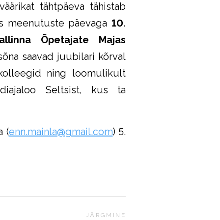
äärikat tähtpäeva tähistab
lts meenutuste päevaga
10.
Tallinna Õpetajate Majas
sõna saavad juubilari kõrval
kolleegid ning loomulikult
diajaloo Seltsist, kus ta
 (
enn.mainla@gmail.com
) 5.
JÄRGMINE