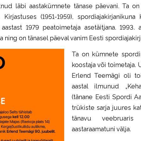
stnud läbi aastakümnete tänase päevani. Ta on
s Kirjastuses (1951-1959), spordiajakirjanikuna
aastast 1979 peatoimetaja asetäitjana. 1993.
ning on tänasel päeval vanim Eesti spordiajakirj
Ta on kümnete spordir
koostaja või toimetaja.
Erlend Teemägi oli toi
aastal ilmunud „Keha
(tänane Eesti Spordi Aa
trükiste sarja juures k
tänavu veebruaris
aastaraamatuni välja.