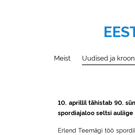
EES
Meist
Uudised ja kroon
10. aprillil tähistab 90. s
spordiajaloo seltsi auliig
Erlend Teemägi töö spordiki