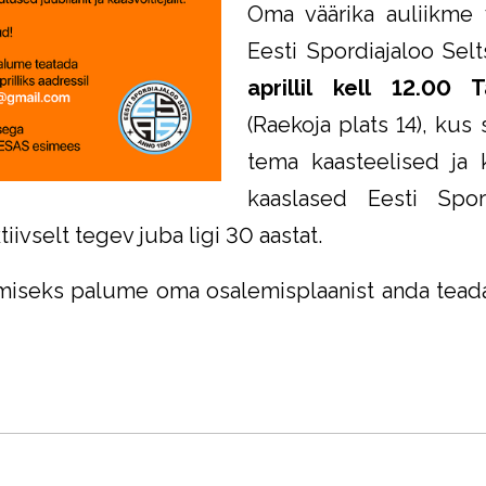
Oma väärika auliikme v
Eesti Spordiajaloo Se
aprillil kell 12.00 
(Raekoja plats 14), kus 
tema kaasteelised ja 
kaaslased Eesti Spor
iivselt tegev juba ligi 30 aastat.
miseks palume oma osalemisplaanist anda teada