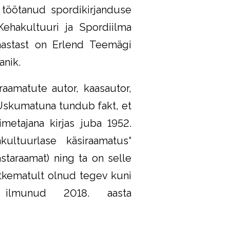
 töötanud spordikirjanduse
 Kehakultuuri ja Spordiilma
 aastast on Erlend Teemägi
anik.
aamatute autor, kaasautor,
 Uskumatuna tundub fakt, et
metajana kirjas juba 1952.
kultuurlase käsiraamatus“
staraamat) ning ta on selle
atkematult olnud tegev kuni
 ilmunud 2018. aasta