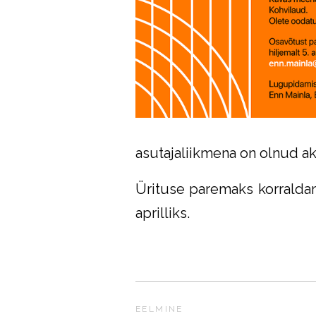
asutajaliikmena on olnud akt
Ürituse paremaks korralda
aprilliks.
EELMINE