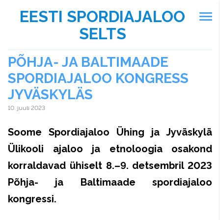
EESTI SPORDIAJALOO
SELTS
PÕHJA- JA BALTIMAADE
SPORDIAJALOO KONGRESS
JYVÄSKYLÄS
10. juuli 2023
Soome Spordiajaloo Ühing ja Jyväskylä
Ülikooli ajaloo ja etnoloogia osakond
korraldavad ühiselt 8.–9. detsembril 2023
Põhja- ja Baltimaade spordiajaloo
kongressi.