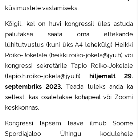
küsimustele vastamiseks.
Kõigil, kel on huvi kongressil üles astuda
palutakse saata oma ettekande
lühitutvustus (kuni üks A4 lehekülg) Heikki
Roiko-Jokelale (heikki.roiko-jokela@jyu.fi) või
kongressi sekretärile Tapio Roiko-Jokelale
(tapio.h.roiko-jokela@jyu.fi)
hiljemalt 29.
septembriks 2023.
Teada tuleks anda ka
sellest, kas osaletakse kohapeal või Zoomi
keskkonnas.
Kongressi täpsem teave ilmub Soome
Spordiajaloo Ühingu kodulehele