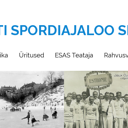
TI SPORDIAJALOO S
ika
Üritused
ESAS Teataja
Rahvusv